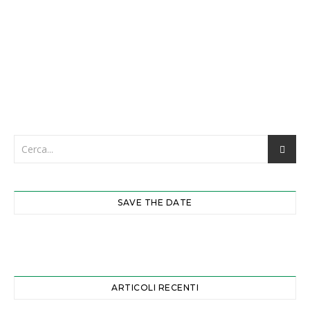
Keep me signed in
Registrati
Forgot your password?
SAVE THE DATE
ARTICOLI RECENTI