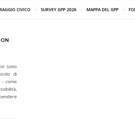
 strumenti per la promozione del Green public 
AGGIO CIVICO
SURVEY GPP 2026
MAPPA DEL GPP
FO
NON
non sono
icolo di
AC – come
ibilità,
pendere