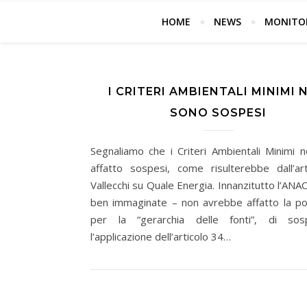
Attività e
HOME
NEWS
MONITOR
I CRITERI AMBIENTALI MINIMI 
SONO SOSPESI
Segnaliamo che i Criteri Ambientali Minimi 
affatto sospesi, come risulterebbe dall’art
Vallecchi su Quale Energia. Innanzitutto l’AN
ben immaginate – non avrebbe affatto la poss
per la “gerarchia delle fonti”, di sos
l’applicazione dell’articolo 34…