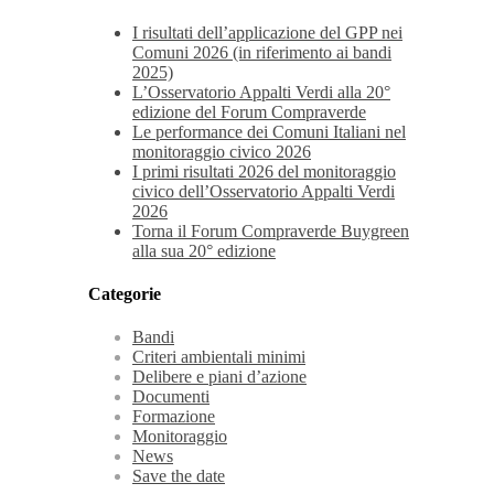
I risultati dell’applicazione del GPP nei
Comuni 2026 (in riferimento ai bandi
2025)
L’Osservatorio Appalti Verdi alla 20°
edizione del Forum Compraverde
Le performance dei Comuni Italiani nel
monitoraggio civico 2026
I primi risultati 2026 del monitoraggio
civico dell’Osservatorio Appalti Verdi
2026
Torna il Forum Compraverde Buygreen
alla sua 20° edizione
Categorie
Bandi
Criteri ambientali minimi
Delibere e piani d’azione
Documenti
Formazione
Monitoraggio
News
Save the date