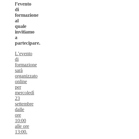
l’evento
di
formazione
al
quale
invitiamo
a
partecipare.
L’evento
di
formazione
sarà
organizzato
online
per
mercoledì
23
settembre
dalle
ore
10:00
alle ore
13:00.