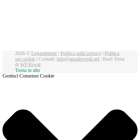
2026 ©
Legambiente
|
Politica sulla privacy
|
Politica
sui cookie
| Contatti:
info@appaltiverdi.net
|
Bard Tema
di
WP Royal
.
Torna in alto
Gestisci Consenso Cookie