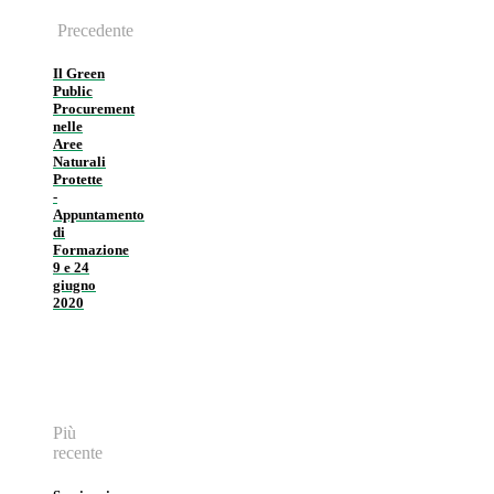
Precedente
Il Green
Public
Procurement
nelle
Aree
Naturali
Protette
-
Appuntamento
di
Formazione
9 e 24
giugno
2020
Più
recente