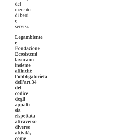
del
mercato
di beni
e
servizi.
Legambiente
e
Fondazione
Ecosistemi
lavorano
insieme
affinché
l’obbligatorietà
dell’art.34
del
codice
degli
appalti
sia
rispettata
attraverso
diverse
attività,
come