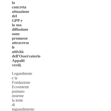
la
concreta
attuazione
del
GPP e
la sua
diffusione
sono
promosse
attraverso
le
attività
dell’Osservatorio
Appalti
verdi.
Legambiente
e la
Fondazione
Ecosistemi
puntano
insieme
la lente
di
ingrandimento