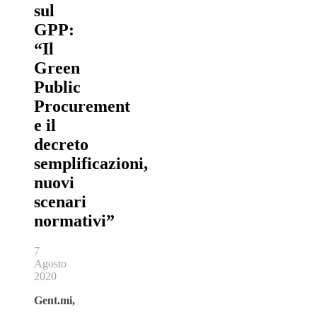
sul
GPP:
“Il
Green
Public
Procurement
e il
decreto
semplificazioni,
nuovi
scenari
normativi”
7
Agosto
2020
Gent.mi,