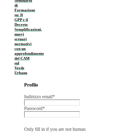
Seminario
di
Formazione
su: Il
GPP e il
Decreto
Semplificazioni,
nuovi
scenari
normativi
con un
approfondimento
del CAM
sul
Verde
Urbano
Profilo
Indirizzo email
*
Password
*
Only fill in if you are not human