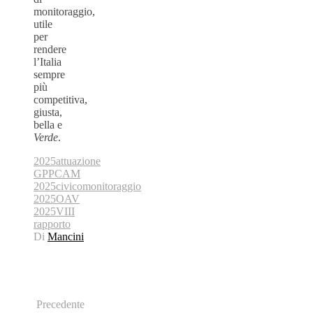
monitoraggio,
utile
per
rendere
l’Italia
sempre
più
competitiva,
giusta,
bella e
Verde
.
2025
attuazione
GPP
CAM
2025
civico
monitoraggio
2025
OAV
2025
VIII
rapporto
Di
Mancini
Precedente