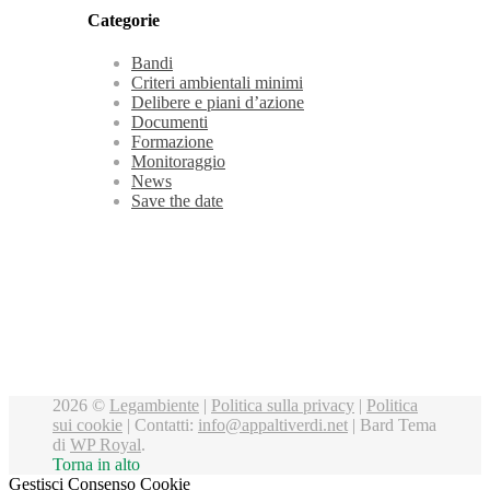
Categorie
Bandi
Criteri ambientali minimi
Delibere e piani d’azione
Documenti
Formazione
Monitoraggio
News
Save the date
2026 ©
Legambiente
|
Politica sulla privacy
|
Politica
sui cookie
| Contatti:
info@appaltiverdi.net
|
Bard Tema
di
WP Royal
.
Torna in alto
Gestisci Consenso Cookie