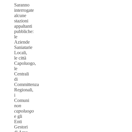
Saranno
interrogate
alcune
stazioni
appaltanti
pubbliche:
le
Aziende
Saniatarie
Locali,
le città
Capoluogo,
le
Centrali
di
Committenza
Regionali,
i
Comuni
non
capoluogo
e gli
Enti
Gestori