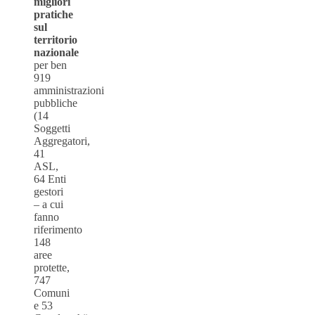
migliori
pratiche
sul
territorio
nazionale
per ben
919
amministrazioni
pubbliche
(14
Soggetti
Aggregatori,
41
ASL,
64 Enti
gestori
– a cui
fanno
riferimento
148
aree
protette,
747
Comuni
e 53