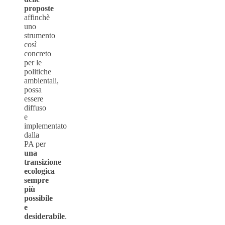
proposte
affinchè
uno
strumento
così
concreto
per le
politiche
ambientali,
possa
essere
diffuso
e
implementato
dalla
PA per
una
transizione
ecologica
sempre
più
possibile
e
desiderabile
.