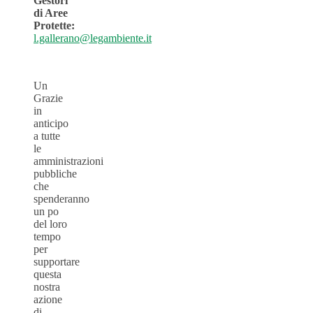
Gestori
di Aree
Protette:
l.gallerano@legambiente.it
Un
Grazie
in
anticipo
a tutte
le
amministrazioni
pubbliche
che
spenderanno
un po
del loro
tempo
per
supportare
questa
nostra
azione
di