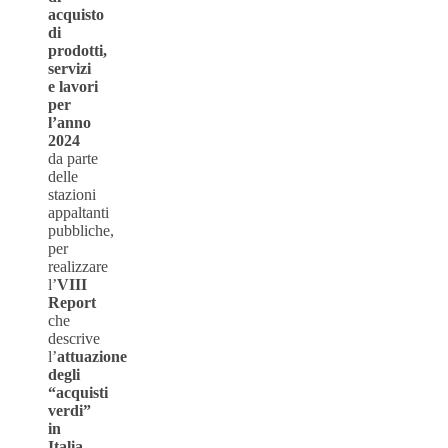
acquisto
di
prodotti,
servizi
e lavori
per
l’anno
2024
da parte
delle
stazioni
appaltanti
pubbliche,
per
realizzare
l’
VIII
Report
che
descrive
l’
attuazione
degli
“acquisti
verdi”
in
Italia
.