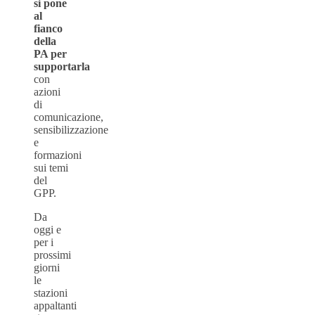
si pone
al
fianco
della
PA per
supportarla
con
azioni
di
comunicazione,
sensibilizzazione
e
formazioni
sui temi
del
GPP.
Da
oggi e
per i
prossimi
giorni
le
stazioni
appaltanti