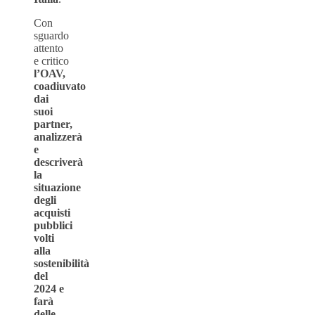
Con
sguardo
attento
e critico
l’OAV,
coadiuvato
dai
suoi
partner,
analizzerà
e
descriverà
la
situazione
degli
acquisti
pubblici
volti
alla
sostenibilità
del
2024 e
farà
delle