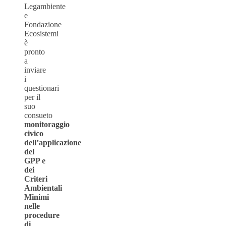
Legambiente
e
Fondazione
Ecosistemi
è
pronto
a
inviare
i
questionari
per il
suo
consueto
monitoraggio
civico
dell’applicazione
del
GPP e
dei
Criteri
Ambientali
Minimi
nelle
procedure
di