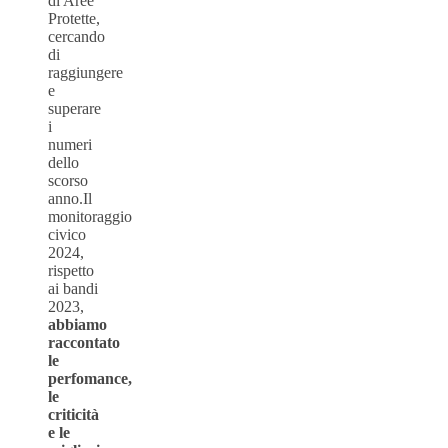
di Aree
Protette,
cercando
di
raggiungere
e
superare
i
numeri
dello
scorso
anno.Il
monitoraggio
civico
2024,
rispetto
ai bandi
2023,
abbiamo
raccontato
le
perfomance,
le
criticità
e le