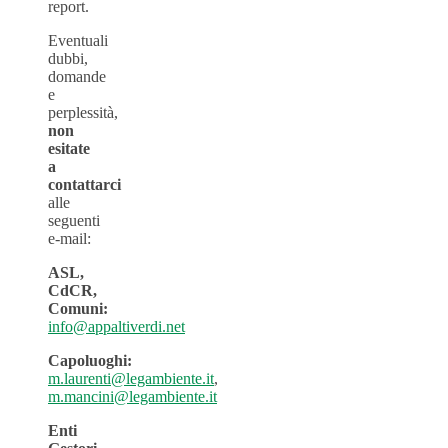
report.
Eventuali
dubbi,
domande
e
perplessità,
non
esitate
a
contattarci
alle
seguenti
e-mail:
ASL,
CdCR,
Comuni:
info@appaltiverdi.net
Capoluoghi:
m.laurenti@legambiente.it
,
m.mancini@legambiente.it
Enti