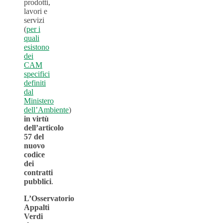
prodotti,
lavori e
servizi
(
per i
quali
esistono
dei
CAM
specifici
definiti
dal
Ministero
dell’Ambiente
)
in virtù
dell’articolo
57 del
nuovo
codice
dei
contratti
pubblici
.
L’Osservatorio
Appalti
Verdi