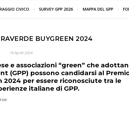
 strumenti per la promozione del Green public 
AGGIO CIVICO
SURVEY GPP 2026
MAPPA DEL GPP
FO
RAVERDE BUYGREEN 2024
18 Aprile 2024
rese e associazioni “green” che adotta
nt (GPP) possono candidarsi al Premi
024 per essere riconosciute tra le
perienze italiane di GPP.
rse: