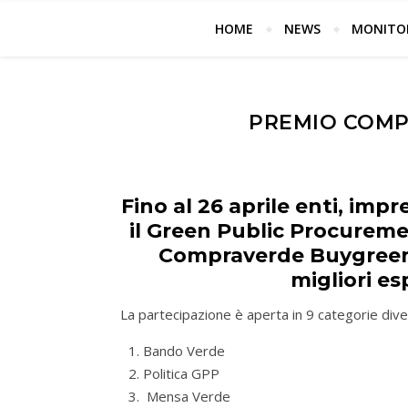
Attività e
HOME
NEWS
MONITOR
PREMIO COMP
Fino al 26 aprile enti, imp
il Green Public Procureme
Compraverde Buygreen 2
migliori es
La partecipazione è aperta in 9 categorie dive
Bando Verde
Politica GPP
Mensa Verde